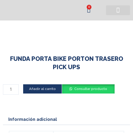
Ir
Cart
0
al
contenido
Búsqueda de productos
FUNDA PORTA BIKE PORTON TRASERO
PICK UPS
FUNDA
Añadir al carrito
Consultar producto
PORTA
BIKE
PORTON
TRASERO
Información adicional
PICK
UPS