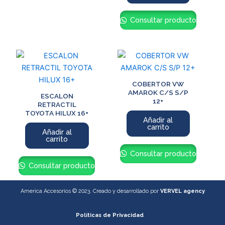
Consultar producto
COBERTOR VW
AMAROK C/S S/P
ESCALON
12+
RETRACTIL
TOYOTA HILUX 16+
Añadir al
carrito
Añadir al
carrito
Consultar producto
Consultar producto
America Accesorios © 2023. Creado y desarrollado por
VERVEL agency
Políticas de Privacidad