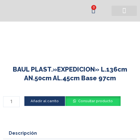
Ir
Cart
0
al
contenido
Búsqueda de productos
BAUL PLAST.»EXPEDICION» L.136cm
AN.50cm AL.45cm Base 97cm
BAUL
Añadir al carrito
Consultar producto
PLAST."EXPEDICION"
L.136cm
AN.50cm
AL.45cm
Descripción
Base